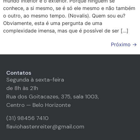
mundo interior e o exterior. Porque ninguém se
conhece, a si mesmo, se é só ele mesmo e não também
o outro, ao mesmo tempo. (Novalis). Quem sou eu?
Obviamente, esta é uma pergunta de uma
complexidade imensa, mas que é possível de ser […]
Próximo
→
Contatos
Segunda à sexta-feira
de 8h às 21h
Rua dos Goitacazes, 375, sala 1003,
Centro — Belo Horizonte
(31) 98456 7410
flaviohastenreiter@gmail.com