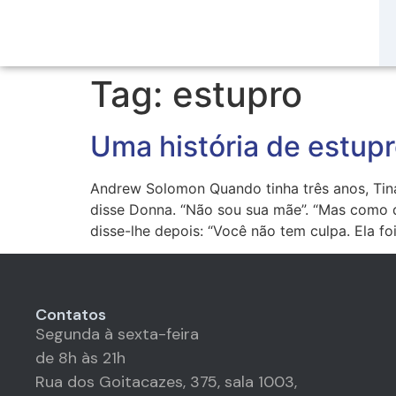
Tag:
estupro
Uma história de estup
Andrew Solomon Quando tinha três anos, Tin
disse Donna. “Não sou sua mãe”. “Mas como 
disse-lhe depois: “Você não tem culpa. Ela fo
Contatos
Segunda à sexta-feira
de 8h às 21h
Rua dos Goitacazes, 375, sala 1003,