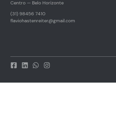
Centro — Belo Horizonte
(31) 98456 7410
flaviohastenreiter@gmail.com