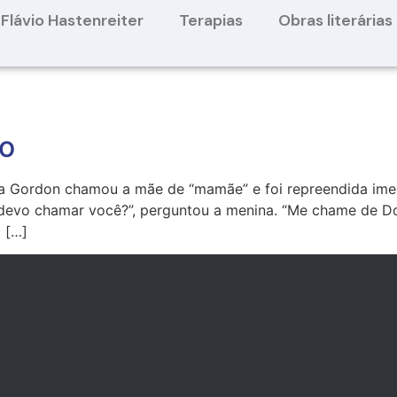
Flávio Hastenreiter
Terapias
Obras literárias
ro
a Gordon chamou a mãe de “mamãe” e foi repreendida ime
devo chamar você?”, perguntou a menina. “Me chame de Do
i […]