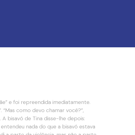
e” e foi repreendida imediatamente.
e”. “Mas como devo chamar você?”,
A bisavó de Tina disse-lhe depois:
o entendeu nada do que a bisavó estava
di a parte da violência, mas não a parte