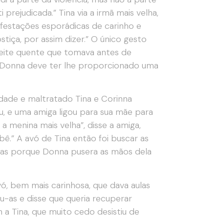
prejudicada.” Tina via a irmã mais velha,
festações esporádicas de carinho e
tiça, por assim dizer.” O único gesto
leite quente que tomava antes de
a Donna deve ter lhe proporcionado uma
dade e maltratado Tina e Corinna
, e uma amiga ligou para sua mãe para
a menina mais velha”, disse a amiga,
ebê.” A avó de Tina então foi buscar as
lhas porque Donna pusera as mãos dela
vó, bem mais carinhosa, que dava aulas
tou-as e disse que queria recuperar
 a Tina, que muito cedo desistiu de