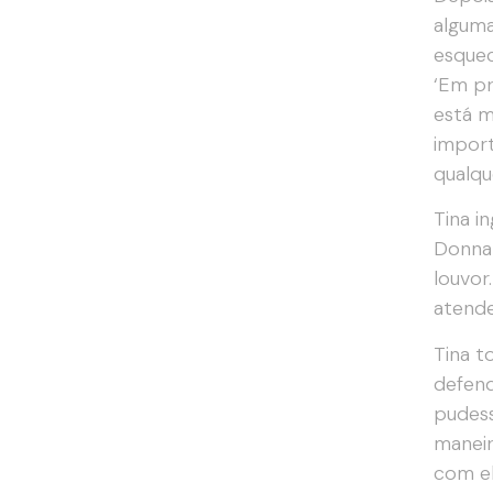
alguma
esquec
‘Em pr
está m
import
qualque
Tina i
Donna 
louvor
atende
Tina t
defend
pudess
maneir
com el