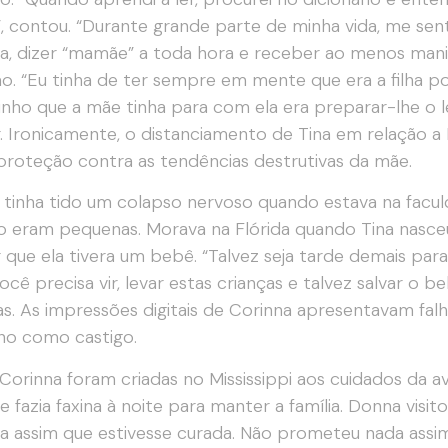
”, contou. “Durante grande parte de minha vida, me senti 
a, dizer “mamãe” a toda hora e receber ao menos mani
o. “Eu tinha de ter sempre em mente que era a filha pos
inho que a mãe tinha para com ela era preparar-lhe o 
. Ironicamente, o distanciamento de Tina em relação 
proteção contra as tendências destrutivas da mãe.
tinha tido um colapso nervoso quando estava na facul
 eram pequenas. Morava na Flórida quando Tina nasceu
 que ela tivera um bebê. “Talvez seja tarde demais para 
ocê precisa vir, levar estas crianças e talvez salvar o b
s. As impressões digitais de Corinna apresentavam fa
no como castigo.
 Corinna foram criadas no Mississippi aos cuidados da a
 e fazia faxina à noite para manter a família. Donna visi
a assim que estivesse curada. Não prometeu nada assim