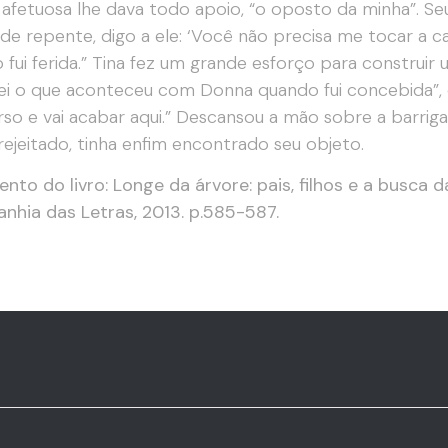
a afetuosa lhe dava todo apoio, “o oposto da minha”. Se
 de repente, digo a ele: ‘Você não precisa me tocar a c
 fui ferida.” Tina fez um grande esforço para construir
ei o que aconteceu com Donna quando fui concebida”, d
rso e vai acabar aqui.” Descansou a mão sobre a barri
rejeitado, tinha enfim encontrado seu objeto.
nto do livro: Longe da árvore: pais, filhos e a busca
hia das Letras, 2013. p.585-587.