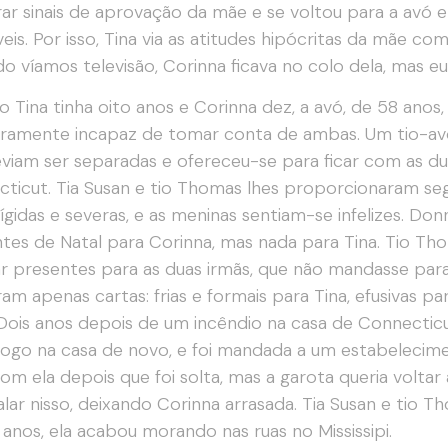
ar sinais de aprovação da mãe e se voltou para a avó e
veis. Por isso, Tina via as atitudes hipócritas da mãe co
o víamos televisão, Corinna ficava no colo dela, mas eu 
 Tina tinha oito anos e Corinna dez, a avó, de 58 anos
aramente incapaz de tomar conta de ambas. Um tio-av
viam ser separadas e ofereceu-se para ficar com as d
ticut. Tia Susan e tio Thomas lhes proporcionaram se
ígidas e severas, e as meninas sentiam-se infelizes. D
tes de Natal para Corinna, mas nada para Tina. Tio Th
 presentes para as duas irmãs, que não mandasse para
am apenas cartas: frias e formais para Tina, efusivas 
 Dois anos depois de um incêndio na casa de Connectic
fogo na casa de novo, e foi mandada a um estabelecime
com ela depois que foi solta, mas a garota queria volt
falar nisso, deixando Corinna arrasada. Tia Susan e tio 
 anos, ela acabou morando nas ruas no Mississipi.