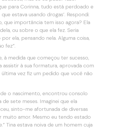
igue para Corinna, tudo está perdoado e
 e que estava usando drogas’. Respondi:
o, que importância tem isso agora? Ela
ela, ou sobre o que ela fez. Seria
 por ela, pensando nela. Alguma coisa,
ão fez”.
 e, à medida que começou ter sucesso,
 assistir à sua formatura, aprovada com
a última vez fiz um pedido que você não
desde o nascimento, encontrou consolo
 de sete meses. Imaginei que ela
ceu, sinto-me afortunada de diversas
ar muito amor. Mesmo eu tendo estado
e.” Tina estava noiva de um homem cuja