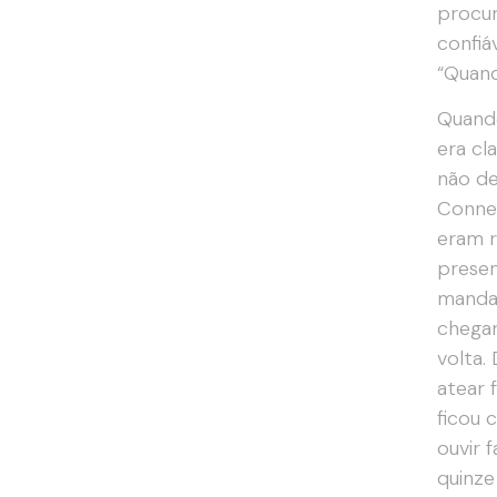
procur
confiá
“Quand
Quando
era cl
não de
Connec
eram r
presen
mandar
chegar
volta.
atear 
ficou 
ouvir 
quinze