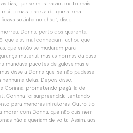
 as tias, que se mostraram muito mais
m muito mais clareza do que a irmã.
ficava sozinha no chão”, disse.
, morreu. Donna, perto dos quarenta,
ô, que elas mal conheciam, achou que
uas, que então se mudaram para
gurança material, mas as normas da casa
onna mandava pacotes de guloseimas e
omas disse a Donna que, se não pudesse
 nenhuma delas. Depois disso,
para Corinna, prometendo pegá-la de
ut, Corinna foi surpreendida tentando
nto para menores infratores. Outro tio
ar a morar com Donna, que não quis nem
Thomas não a queriam de volta. Assim, aos