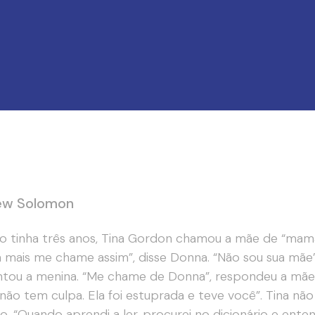
ew Solomon
 tinha três anos, Tina Gordon chamou a mãe de “mamã
 mais me chame assim”, disse Donna. “Não sou sua mã
tou a menina. “Me chame de Donna”, respondeu a mãe. 
não tem culpa. Ela foi estuprada e teve você”. Tina nã
o. “Quando aprendi a ler, procurei no dicionário e enten