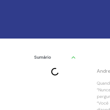
Sumário
Andr
Quando
“Nunca
pergun
“Você 
dizend