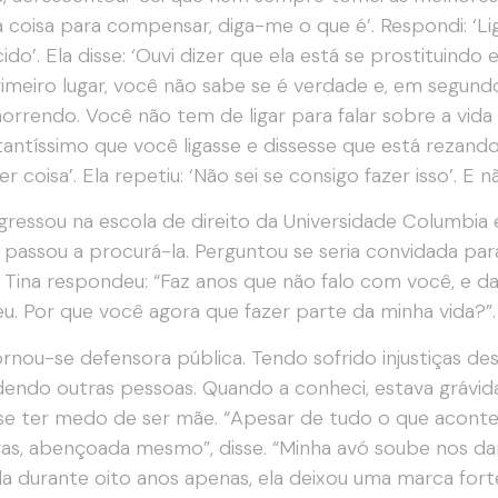
 coisa para compensar, diga-me o que é’. Respondi: ‘L
ido’. Ela disse: ‘Ouvi dizer que ela está se prostituindo
imeiro lugar, você não sabe se é verdade e, em segund
orrendo. Você não tem de ligar para falar sobre a vida d
antíssimo que você ligasse e dissesse que está rezando
r coisa’. Ela repetiu: ‘Não sei se consigo fazer isso’. E n
ngressou na escola de direito da Universidade Columbia
passou a procurá-la. Perguntou se seria convidada para
. Tina respondeu: “Faz anos que não falo com você, e d
u. Por que você agora que fazer parte da minha vida?”.
ornou-se defensora pública. Tendo sofrido injustiças 
endo outras pessoas. Quando a conheci, estava grávida
e ter medo de ser mãe. “Apesar de tudo o que aconte
as, abençoada mesmo”, disse. “Minha avó soube nos d
a durante oito anos apenas, ela deixou uma marca fort