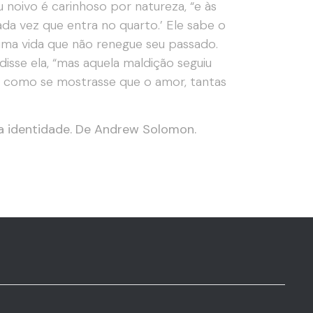
u noivo é carinhoso por natureza, “e às
ada vez que entra no quarto.’ Ele sabe o
 uma vida que não renegue seu passado.
isse ela, “mas aquela maldição seguiu
ga como se mostrasse que o amor, tantas
 da identidade. De Andrew Solomon.