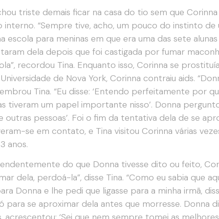
chou triste demais ficar na casa do tio sem que Corinna
o interno. “Sempre tive, acho, um pouco do instinto de u
 escola para meninas em que era uma das sete alunas 
staram dela depois que foi castigada por fumar maconha
ola”, recordou Tina. Enquanto isso, Corinna se prostitu
 Universidade de Nova York, Corinna contraiu aids. “Do
 lembrou Tina. “Eu disse: ‘Entendo perfeitamente por qu
s tiveram um papel importante nisso’. Donna perguntou
e outras pessoas’. Foi o fim da tentativa dela de se ap
eram-se em contato, e Tina visitou Corinna várias veze
23 anos.
endentemente do que Donna tivesse dito ou feito, Cor
mar dela, perdoá-la”, disse Tina. “Como eu sabia que aq
 para Donna e lhe pedi que ligasse para a minha irmã, di
só para se aproximar dela antes que morresse. Donna dis
, acrescentou: ‘Sei que nem sempre tomei as melhores