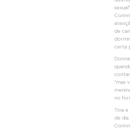
sexual
Corinn
atençã
de car
dormir
certa 
Donna 
quando
contar
“mas v
menina
no for
Tina e
de dia
Corinn