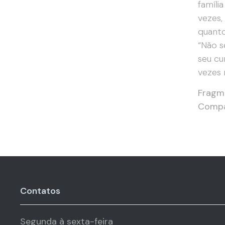
famíli
vezes,
quanto
“Não s
seu cu
vezes 
Fragme
Compan
Contatos
Segunda à sexta-feira