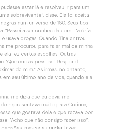
 pudesse estar lá e resolveu ir para um
ma sobrevivente”, disse. Ela foi aceita
negras num universo de 160. Seus tios
. “Passei a ser conhecida como ‘a órfã’
ía e usava drogas. Quando Tina entrou
nna me procurou para falar mal de minha
e ela fez certas escolhas. Outras
: ‘Que outras pessoas’. Respondi:
roximar de mim.” As irmãs, no entanto,
s em seu último ano de vida, quando ela
inna me dizia que eu devia me
uilo representava muito para Corinna,
ssesse que gostava dela e que rezava por
se: ‘Acho que não consigo fazer isso”.
 decisões, mas se eu puder fazer