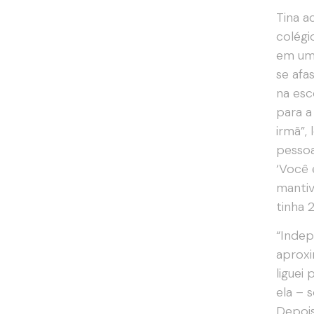
Tina a
colégi
em uma
se afa
na esc
para a
irmã”,
pessoa
‘Você 
mantiv
tinha 
“Indep
aproxi
liguei
ela – 
Depois