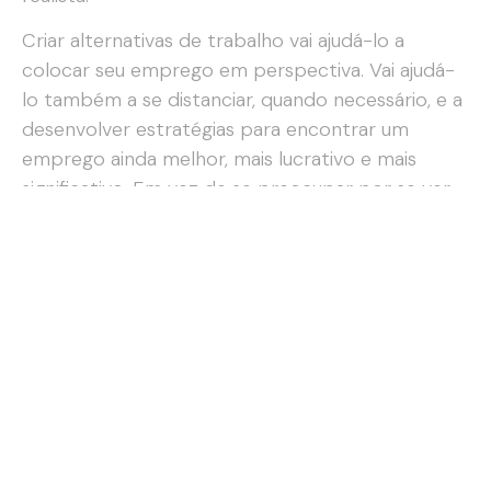
Criar alternativas de trabalho vai ajudá-lo a
colocar seu emprego em perspectiva. Vai ajudá-
lo também a se distanciar, quando necessário, e a
desenvolver estratégias para encontrar um
emprego ainda melhor, mais lucrativo e mais
significativo. Em vez de se preocupar por se ver
como vítima de autoridade e avaliação, você
pode começar a desenvolver ideias estratégicas
para assumir o controle de seus próprios
comportamentos e sentimentos. Pode ganhar
alternativas em significado ao equilibrar o
trabalho com a participação em uma
comunidade mais ampla – obtendo apoio de
amigos, da família e de organizações civis. Afastar-
se do trabalho regularmente faz as poucas
preocupações com ele parecerem menos