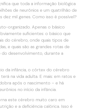
ifica que toda a informação biológica
ilhões de neurônios e um quatrilhão de
 dez mil genes. Como isso é possível?
uto-organizado. Apenas o básico
obviamente suficientes: o básico que
ais do cérebro, onde quais tipos de
s, e quais são as grandes rotas de
o do desenvolvimento, durante a
io da infância, o córtex do cérebro
erá na vida adulta. E mais: em ratos e
dobra após o nascimento – e há
ônios no início da infância.
torna este cérebro muito caro em
rição e a deficiência calórica. Isso é