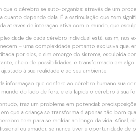
m que o cérebro se auto-organiza: através de um proc
a quanto depende dela. É a estimulação que tem signif
ida através de interação ativa com o mundo, que escul
lexidade de cada cérebro individual está, assim, nos 
ecem – uma complexidade portanto exclusiva que, emb
ditada por eles, e sim emerge do sistema, esculpida co
ante, cheio de possibilidades, é transformado em algo
ajustado à sua realidade e ao seu ambiente.
da informação que confere ao cérebro humano sua com
 mundo do lado de fora, e ela lapida o cérebro à sua f
contudo, traz um problema em potencial: predisposições
 em que a criança se transforma é apenas tão bom qua
cérebro tem para se moldar ao longo da vida. Afinal, 
fissional ou amador, se nunca tiver a oportunidade de