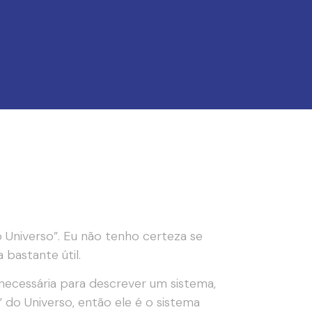
Universo”. Eu não tenho certeza se
 bastante útil.
ecessária para descrever um sistema,
do Universo, então ele é o sistema