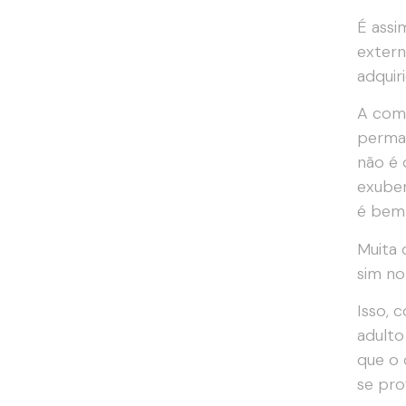
É assi
extern
adquir
A comp
perman
não é 
exuber
é bem 
Muita 
sim no
Isso, 
adulto
que o 
se pro