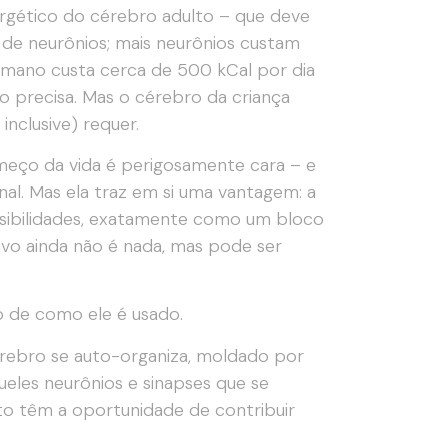
rgético do cérebro adulto – que deve
 de neurônios; mais neurônios custam
humano custa cerca de 500 kCal por dia
o precisa. Mas o cérebro da criança
nclusive) requer.
meço da vida é perigosamente cara – e
l. Mas ela traz em si uma vantagem: a
ssibilidades, exatamente como um bloco
ivo ainda não é nada, mas pode ser
 de como ele é usado.
érebro se auto-organiza, moldado por
ueles neurônios e sinapses que se
to têm a oportunidade de contribuir