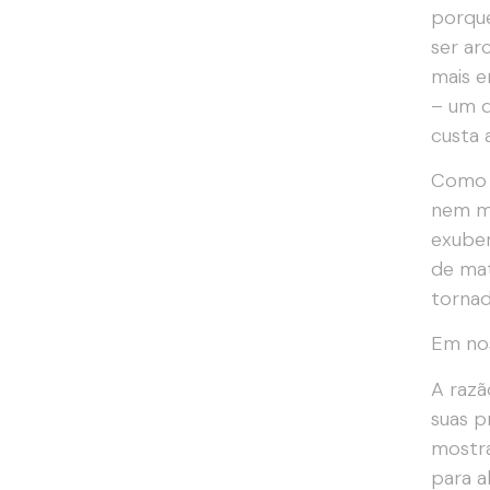
porque
ser ar
mais e
– um q
custa 
Como s
nem me
exuber
de mat
tornad
Em nos
A razã
suas p
mostra
para a