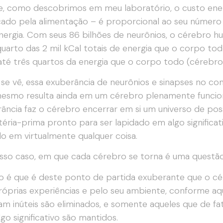
, como descobrimos em meu laboratório, o custo ene
cado pela alimentação – é proporcional ao seu número
nergia. Com seus 86 bilhões de neurônios, o cérebro 
uarto das 2 mil kCal totais de energia que o corpo tod
até três quartos da energia que o corpo todo (cérebro i
e vê, essa exuberância de neurônios e sinapses no co
smo resulta ainda em um cérebro plenamente funciona
ância faz o cérebro encerrar em si um universo de po
éria-prima pronto para ser lapidado em algo significat
o em virtualmente qualquer coisa.
so caso, em que cada cérebro se torna é uma questão
o é que é deste ponto de partida exuberante que o c
róprias experiências e pelo seu ambiente, conforme aq
m inúteis são eliminados, e somente aqueles que de fa
lgo significativo são mantidos.