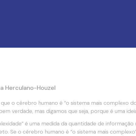
a Herculano-Houzel
 que o cérebro humano é “o sistema mais complexo do 
 bem verdade, mas digamos que seja, porque é uma ideia
exidade” é uma medida da quantidade de informação n
eto. Se o cérebro humano é “o sistema mais complexo” 