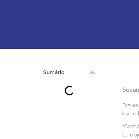
Sumário
Suzan
Diz-se
isso é
“Compl
ou obj