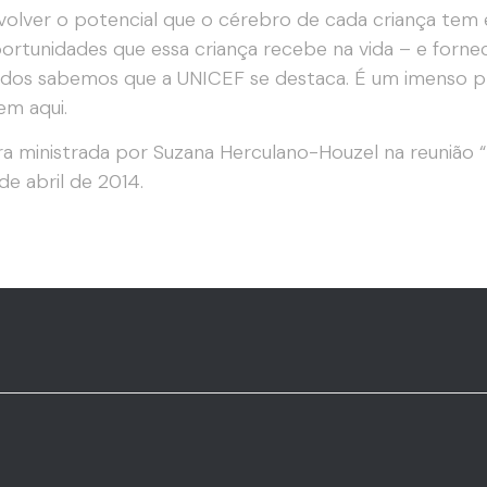
olver o potencial que o cérebro de cada criança tem 
ortunidades que essa criança recebe na vida – e forne
dos sabemos que a UNICEF se destaca. É um imenso pr
em aqui.
ra ministrada por Suzana Herculano-Houzel na reunião “
de abril de 2014.