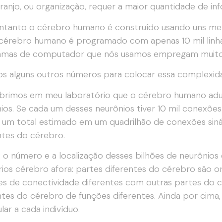
rranjo, ou organização, requer a maior quantidade de i
ntanto o cérebro humano é construído usando uns meros
cérebro humano é programado com apenas 10 mil linh
mas de computador que nós usamos empregam muito ma
s alguns outros números para colocar essa complexid
rimos em meu laboratório que o cérebro humano adu
ios. Se cada um desses neurônios tiver 10 mil conexões
um total estimado em um quadrilhão de conexões siná
ntes do cérebro.
: o número e a localização desses bilhões de neurônios
rios cérebro afora: partes diferentes do cérebro são 
s de conectividade diferentes com outras partes do c
ntes do cérebro de funções diferentes. Ainda por cima
lar a cada indivíduo.