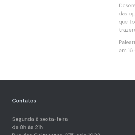
Desenv
das op
que to
trazer
Palest
em 16 
Contatos
Segunda à sexta-feira
de 8h às 21h