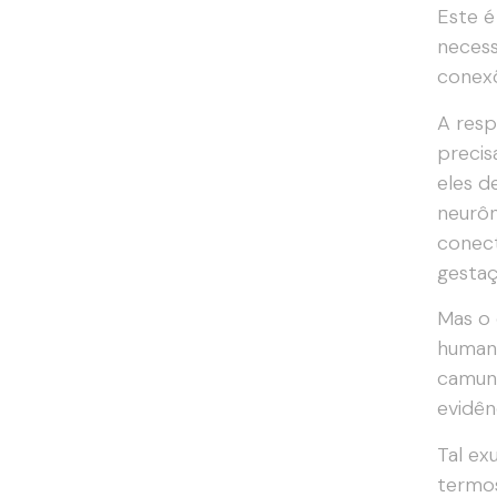
Este é
necess
conexõ
A resp
precis
eles d
neurôn
conect
gestaç
Mas o 
humano
camun
evidên
Tal ex
termos