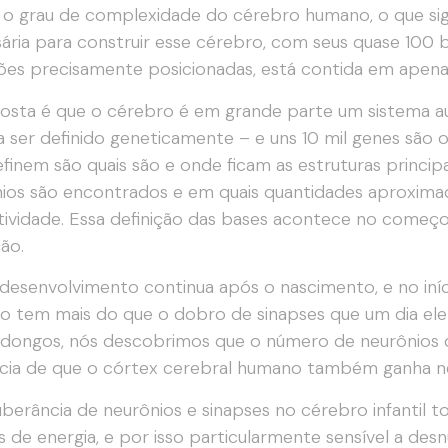
 o grau de complexidade do cérebro humano, o que sign
ária para construir esse cérebro, com seus quase 100 b
es precisamente posicionadas, está contida em apenas
osta é que o cérebro é em grande parte um sistema a
a ser definido geneticamente – e uns 10 mil genes são 
efinem são quais são e onde ficam as estruturas princip
ios são encontrados e em quais quantidades aproximada
ividade. Essa definição das bases acontece no começ
ão.
desenvolvimento continua após o nascimento, e no iníc
 tem mais do que o dobro de sinapses que um dia ele t
dongos, nós descobrimos que o número de neurônios 
cia de que o córtex cerebral humano também ganha neur
uberância de neurônios e sinapses no cérebro infantil 
 de energia, e por isso particularmente sensível a desnut