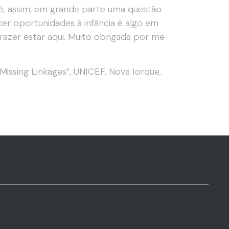
é, assim, em grande parte uma questão
cer oportunidades à infância é algo em
azer estar aqui. Muito obrigada por me
Missing Linkages”, UNICEF, Nova Iorque,