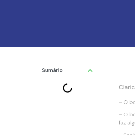
Sumário
Clari
– O bo
– O bo
faz al