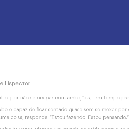
ce Lispector
bo, por não se ocupar com ambições, tem tempo para 
bo é capaz de ficar sentado quase sem se mexer por 
guma coisa, responde: “Estou fazendo. Estou pensando.”