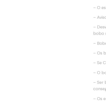
– O e
– Avis
– Desv
bobo n
– Bob
– Os b
– Se C
– O bo
– Ser 
conse
– Os 