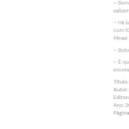
– Bem
saibam
– Há l
com fú
Minas!
– Bobo
– É qu
excess
Título
Autor:
Editor
Ano: 
Página