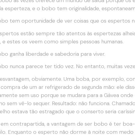
bobo às vezes oferece um mundo de saída porque os e
a esperteza, e o bobo tem originalidade, espontaneame
bo tem oportunidade de ver coisas que os espertos 
spertos estão sempre tão atentos às espertezas alhei
 e estes os veem como simples pessoas humanas.
bo ganha liberdade e sabedoria para viver.
bo nunca parece ter tido vez. No entanto, muitas veze
esvantagem, obviamente. Uma boba, por exemplo, con
 compra de um ar refrigerado de segunda mão: ele diss
amente sem uso porque se mudara para a Gávea onde é
ho sem vê-lo sequer. Resultado: não funciona. Chamado
elho estava tão estragado que o conserto seria caríssi
 em contrapartida, a vantagem de ser bobo é ter boa-f
ilo. Enquanto o esperto não dorme à noite com medo d