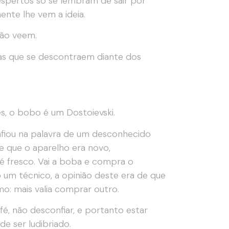
spertos só se lembram de sair por
nte lhe vem a ideia.
não veem.
as que se descontraem diante dos
s, o bobo é um Dostoievski.
fiou na palavra de um desconhecido
e que o aparelho era novo,
 fresco. Vai a boba e compra o
 um técnico, a opinião deste era de que
mo: mais valia comprar outro.
é, não desconfiar, e portanto estar
e ser ludibriado.