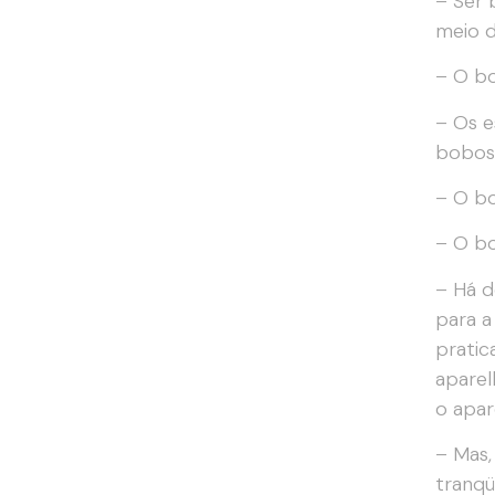
– Ser 
meio d
– O bo
– Os e
bobos,
– O bo
– O bo
– Há d
para a
pratic
aparel
o apar
– Mas,
tranqü