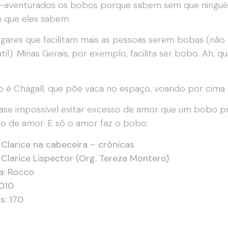
-aventurados os bobos porque sabem sem que ninguém
 que eles sabem.
ugares que facilitam mais as pessoas serem bobas (nã
til). Minas Gerais, por exemplo, facilita ser bobo. Ah
 é Chagall, que põe vaca no espaço, voando por cima 
ase impossível evitar excesso de amor que um bobo p
o de amor. E só o amor faz o bobo.
: Clarice na cabeceira – crônicas
 Clarice Lispector (Org. Tereza Montero)
a: Rocco
2010
s: 170