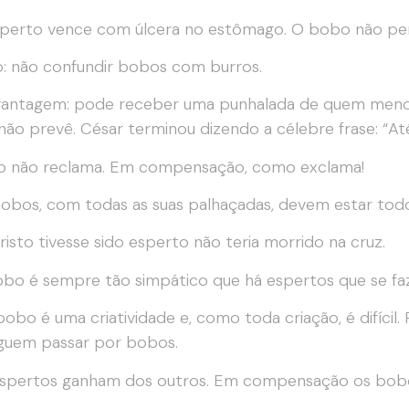
sperto vence com úlcera no estômago. O bobo não pe
o: não confundir bobos com burros.
antagem: pode receber uma punhalada de quem menos 
ão prevê. César terminou dizendo a célebre frase: “Até
o não reclama. Em compensação, como exclama!
obos, com todas as suas palhaçadas, devem estar todo
risto tivesse sido esperto não teria morrido na cruz.
bo é sempre tão simpático que há espertos que se f
bobo é uma criatividade e, como toda criação, é difícil.
guem passar por bobos.
espertos ganham dos outros. Em compensação os bobo