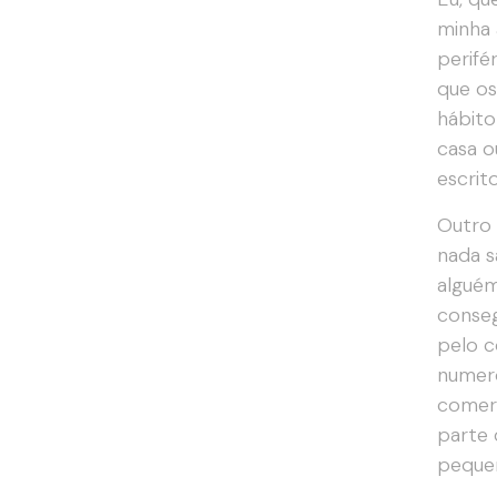
minha 
perifé
que os
hábito
casa o
escrit
Outro 
nada s
alguém
conseg
pelo c
numero
comerí
parte 
pequen