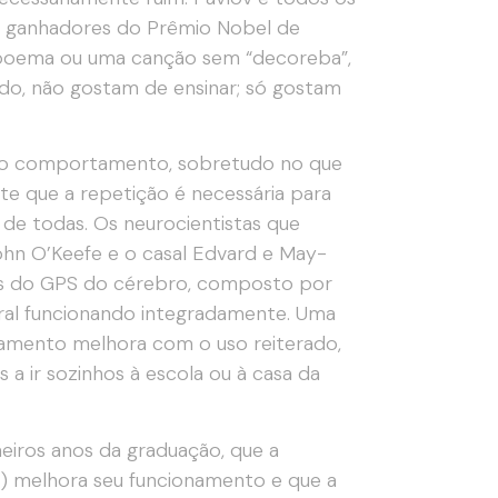
ês ganhadores do Prêmio Nobel de
poema ou uma canção sem “decoreba”,
undo, não gostam de ensinar; só gostam
se do comportamento, sobretudo no que
e que a repetição é necessária para
 de todas. Os neurocientistas que
ohn O’Keefe e o casal Edvard e May-
s do GPS do cérebro, composto por
ral funcionando integradamente. Uma
onamento melhora com o uso reiterado,
 ir sozinhos à escola ou à casa da
eiros anos da graduação, que a
s) melhora seu funcionamento e que a