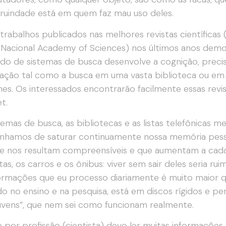
 ruindade está em quem faz mau uso deles.
 trabalhos publicados nas melhores revistas científica
 Nacional Academy of Sciences) nos últimos anos demo
ado de sistemas de busca desenvolve a cognição, prec
ação tal como a busca em uma vasta biblioteca ou em 
nes. Os interessados encontrarão facilmente essas revi
t.
temas de busca, as bibliotecas e as listas telefônicas m
enhamos de saturar continuamente nossa memória pe
 nos resultam compreensíveis e que aumentam a cada d
etas, os carros e os ônibus: viver sem sair deles seria rui
ormações que eu processo diariamente é muito maior qu
ado no ensino e na pesquisa, está em discos rígidos e p
vens”, que nem sei como funcionam realmente.
e por profissão (cientista) devo ler muitas informaçõe