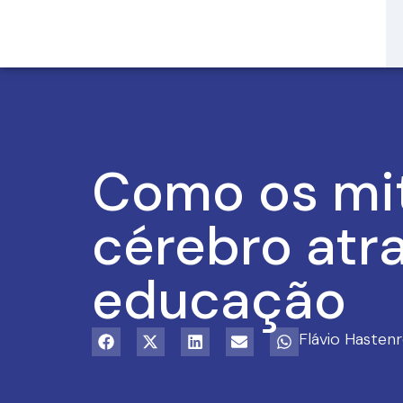
Como os mit
cérebro atr
educação
Flávio Hastenr