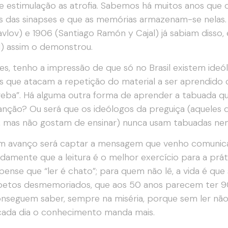
de estimulação as atrofia. Sabemos há muitos anos qu
s das sinapses e que as memórias armazenam-se nelas.
avlov) e 1906 (Santiago Ramón y Cajal) já sabiam disso
) assim o demonstrou.
es, tenho a impressão de que só no Brasil existem ideó
s que atacam a repetição do material a ser aprendid
eba”. Há alguma outra forma de aprender a tabuada q
nção? Ou será que os ideólogos da preguiça (aqueles 
, mas não gostam de ensinar) nunca usam tabuadas n
m avanço será captar a mensagem que venho comunica
adamente que a leitura é o melhor exercício para a prá
ense que “ler é chato”; para quem não lê, a vida é que
betos desmemoriados, que aos 50 anos parecem ter 9
onseguem saber, sempre na miséria, porque sem ler 
ada dia o conhecimento manda mais.