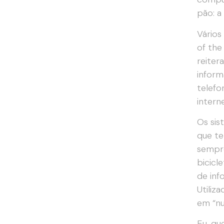
pão: a
Vários
of the
reiter
inform
telefo
interne
Os sis
que t
sempre
bicicl
de inf
Utiliz
em “nu
Eu, qu