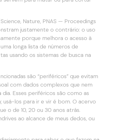
s (Science, Nature, PNAS — Proceedings
nstram justamente o contrário: o uso
isamente porque melhora o acesso à
uma longa lista de números de
stas usando os sistemas de busca na
encionadas são “periféricos” que evitam
ssoal com dados complexos que nem
ia. Esses periféricos são como as
m; usá-los para ir e vir é bom. O acervo
e o de 10, 20 ou 30 anos atrás.
endrives ao alcance de meus dedos, ou
s diariamente para saber o que fazem na