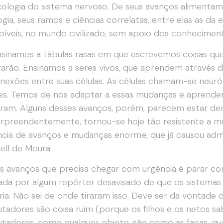
ologia do sistema nervoso. De seus avanços alimentam-se
ogia, seus ramos e ciências correlatas, entre elas as da
íveis, no mundo civilizado, sem apoio dos conheciment
sinamos a tábulas rasas em que escrevemos coisas que
arão. Ensinamos a seres vivos, que aprendem através 
nexões entre suas células. As células chamam-se neur
es. Temos de nos adaptar a essas mudanças e aprender
ram. Alguns desses avanços, porém, parecem estar dem
urpreendentemente, tornou-se hoje tão resistente a mu
ncia de avanços e mudanças enorme, que já causou a
ell de Moura.
 avanços que precisa chegar com urgência é parar co
ada por algum repórter desavisado de que os sistemas 
a. Não sei de onde tiraram isso. Deve ser da vontade 
adores são coisa ruim (porque os filhos e os netos sa
adores, como qualquer objeto, são como as facas, qu