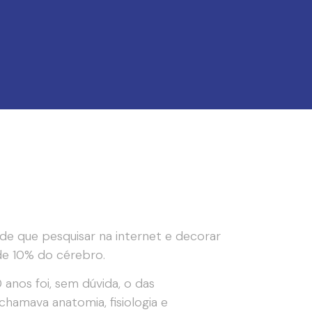
de que pesquisar na internet e decorar
e 10% do cérebro.
 anos foi, sem dúvida, o das
chamava anatomia, fisiologia e