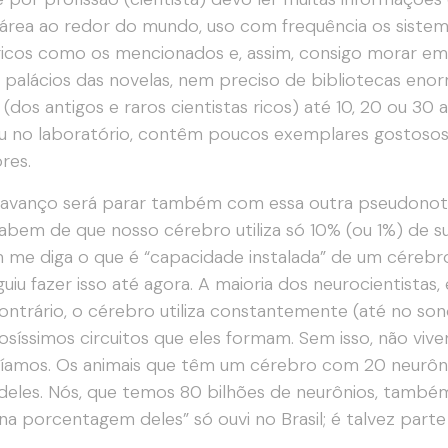
área ao redor do mundo, uso com frequência os siste
ricos como os mencionados e, assim, consigo morar e
 palácios das novelas, nem preciso de bibliotecas eno
 (dos antigos e raros cientistas ricos) até 10, 20 ou 30
u no laboratório, contêm poucos exemplares gostosos 
ores.
avanço será parar também com essa outra pseudonotíci
abem de que nosso cérebro utiliza só 10% (ou 1%) de su
 me diga o que é “capacidade instalada” de um cérebr
uiu fazer isso até agora. A maioria dos neurocientistas, 
ontrário, o cérebro utiliza constantemente (até no son
síssimos circuitos que eles formam. Sem isso, não viv
amos. Os animais que têm um cérebro com 20 neurôni
deles. Nós, que temos 80 bilhões de neurônios, também
a porcentagem deles” só ouvi no Brasil; é talvez parte 