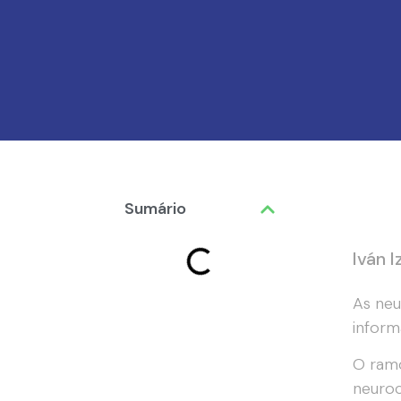
Sumário
Iván 
As neu
inform
O ramo
neuroc