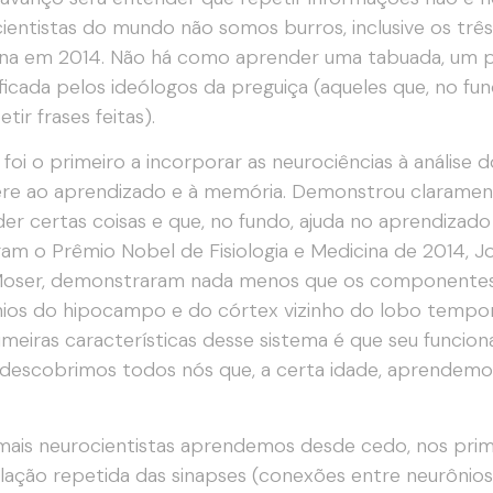
ientistas do mundo não somos burros, inclusive os tr
ina em 2014. Não há como aprender uma tabuada, um 
lificada pelos ideólogos da preguiça (aqueles que, no f
tir frases feitas).
 foi o primeiro a incorporar as neurociências à análi
ere ao aprendizado e à memória. Demonstrou clarament
er certas coisas e que, no fundo, ajuda no aprendizado
am o Prêmio Nobel de Fisiologia e Medicina de 2014, J
 Moser, demonstraram nada menos que os componente
ios do hipocampo e do córtex vizinho do lobo tempo
imeiras características desse sistema é que seu funci
escobrimos todos nós que, a certa idade, aprendemos a
ais neurocientistas aprendemos desde cedo, nos prim
lação repetida das sinapses (conexões entre neurônio