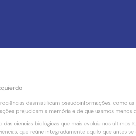
Izquierdo
rociências desmistificam pseudoinformações, como as 
ações prejudicam a memória e de que usamos menos d
 das ciências biológicas que mais evoluiu nos últimos 10
iências, que reúne integradamente aquilo que antes se 