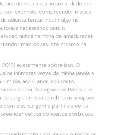
do nos últimos anos sobre a idade em
de, por exemplo, compreender mapas
a adianta tentar incutir algo na
uronais necessários para a
ervoso nunca termina de amadurecer,
ntender mais coisas. Até mesmo na
, 2012) exatamente sobre isso. O
uaíba inúmeras vezes da minha janela e
Um dia, aos 6 anos, seu rosto
 aparece acima da Lagoa dos Patos nos
de surgir, em seu cérebro, as sinapses
com elas; surgem a partir de certa
preender certos conceitos abstratos,
ecessariamente ruim. Pavlov e todos os