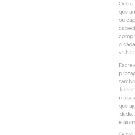
Outro 
que a
ou cap
cabeci
compre
e cada
velhice
Escrev
protag
também
ilumin
mapas 
que aj
idade.
e assi
Outro 