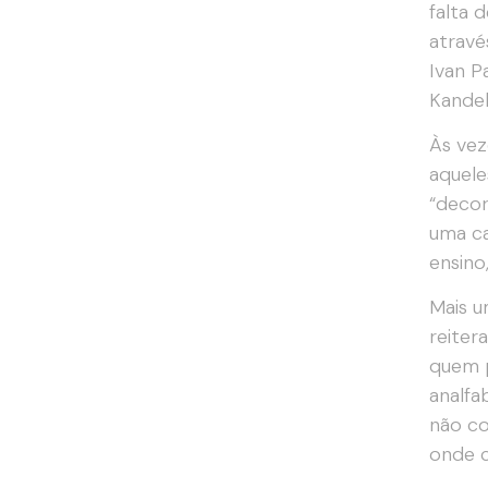
falta 
atravé
Ivan P
Kandel
Às vez
aquele
“decor
uma ca
ensino
Mais u
reiter
quem p
analfa
não c
onde c