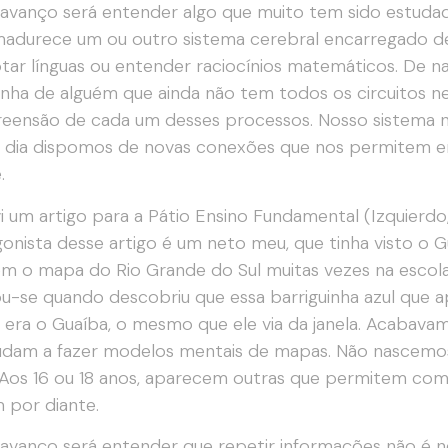
avanço será entender algo que muito tem sido estuda
madurece um ou outro sistema cerebral encarregado 
tar línguas ou entender raciocínios matemáticos. De nad
nha de alguém que ainda não tem todos os circuitos ne
ensão de cada um desses processos. Nosso sistema n
 dia dispomos de novas conexões que nos permitem e
.
i um artigo para a Pátio Ensino Fundamental (Izquierdo
onista desse artigo é um neto meu, que tinha visto o G
 o mapa do Rio Grande do Sul muitas vezes na escola. 
ou-se quando descobriu que essa barriguinha azul que
era o Guaíba, o mesmo que ele via da janela. Acabavam 
udam a fazer modelos mentais de mapas. Não nascemos 
 Aos 16 ou 18 anos, aparecem outras que permitem com
m por diante.
avanço será entender que repetir informações não é n