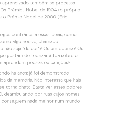
e o aprendizado também se processa
 Os Prêmios Nobel de 1904 (o próprio
, e o Prêmio Nobel de 2000 (Eric
logos contrários a essas ideias, como
o como algo nocivo, chamado
ue não seja “de cor”? Ou um poema? Ou
que gostam de teorizar à toa sobre o
em aprendem poesias ou canções?
ndo há anos: já foi demonstrado
tica da memória. Não interessa que haja
 se torna chata. Basta ver esses pobres
0, deambulando por ruas cujos nomes
não conseguem nada melhor num mundo