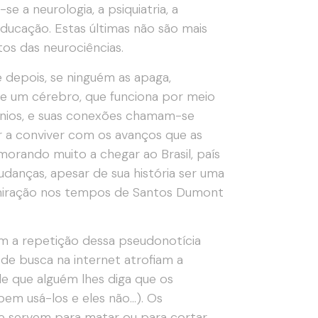
 a neurologia, a psiquiatria, a
 educação. Estas últimas não são mais
os das neurociências.
 depois, se ninguém as apaga,
de um cérebro, que funciona por meio
ônios, e suas conexões chamam-se
 a conviver com os avanços que as
orando muito a chegar ao Brasil, país
danças, apesar de sua história ser uma
dmiração nos tempos de Santos Dumont
m a repetição dessa pseudonotícia
de busca na internet atrofiam a
de que alguém lhes diga que os
bem usá-los e eles não…). Os
e servem para matar ou para cortar