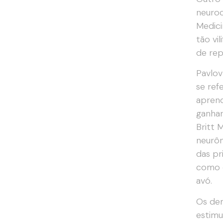
neuroc
Medic
tão vi
de repe
Pavlov
se ref
aprend
ganhar
Britt
neurôn
das pr
como d
avó.
Os dem
estimu