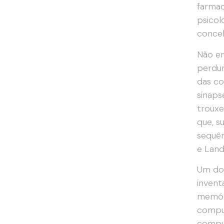
farmac
psicol
conceb
Não en
perdur
das co
sinaps
trouxe
que, s
sequê
e Land
Um dos
invent
memóri
comput
comput