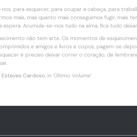
nos, para esquecer, para ocupar a cabeça, para trabalhar
irmos mais, mas quanto mais conseguimos fugir, mais te
a espera. Acumula-se-nos tudo na alma, fica tudo desa
uecimento não tem arte. Os momentos de esqueciment
mprimidos e amigos e livros e copos, pagam-se depo
squecer é preciso deixar correr o coração, de lembra
sar.
l Esteves Cardoso
, in ‘Último Volume’