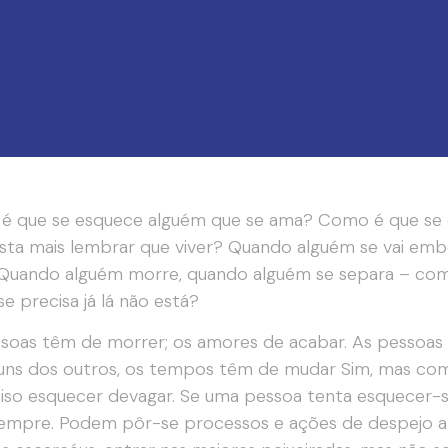
 que se esquece alguém que se ama? Como é que se e
sta mais lembrar que viver? Quando alguém se vai em
 Quando alguém morre, quando alguém se separa – com
e precisa já lá não está?
soas têm de morrer; os amores de acabar. As pessoas tê
uns dos outros, os tempos têm de mudar Sim, mas co
iso esquecer devagar. Se uma pessoa tenta esquecer-se
empre. Podem pôr-se processos e ações de despejo a