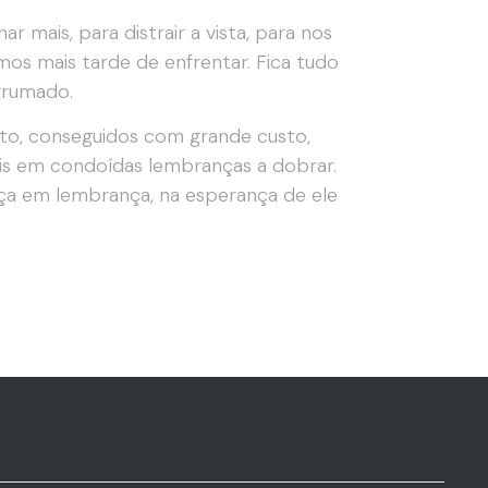
 mais, para distrair a vista, para nos
mos mais tarde de enfrentar. Fica tudo
rrumado.
o, conseguidos com grande custo,
is em condoídas lembranças a dobrar.
nça em lembrança, na esperança de ele