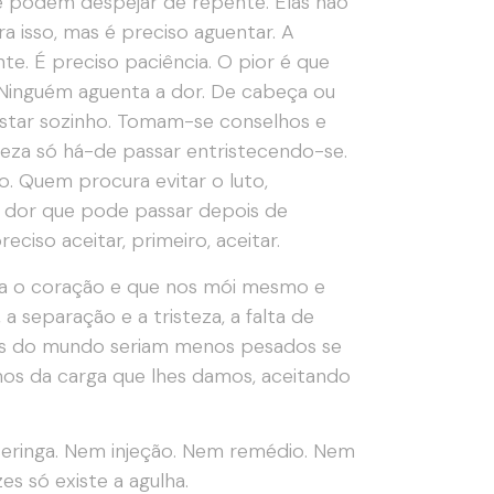
se podem despejar de repente. Elas não
ra isso, mas é preciso aguentar. A
te. É preciso paciência. O pior é que
Ninguém aguenta a dor. De cabeça ou
estar sozinho. Tomam-se conselhos e
teza só há-de passar entristecendo-se.
. Quem procura evitar o luto,
 dor que pode passar depois de
iso aceitar, primeiro, aceitar.
ça o coração e que nos mói mesmo e
a separação e a tristeza, a falta de
lemas do mundo seriam menos pesados se
emos da carga que lhes damos, aceitando
 seringa. Nem injeção. Nem remédio. Nem
s só existe a agulha.