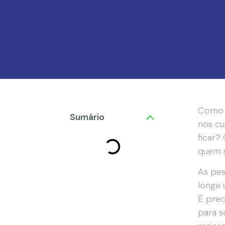
Como é
Sumário
nos cu
ficar?
quem s
As pes
longe 
É prec
para s