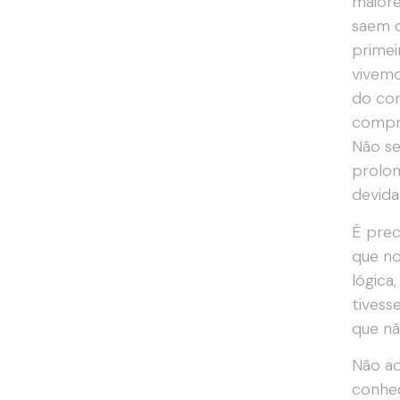
maiore
saem d
primei
vivemo
do cor
compri
Não se
prolon
devida
É prec
que no
lógica
tivess
que nã
Não ad
conhec