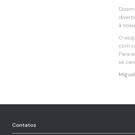
Dizem-
divert
à noss
O esq
com co
Para e
se can
Migue
Contatos