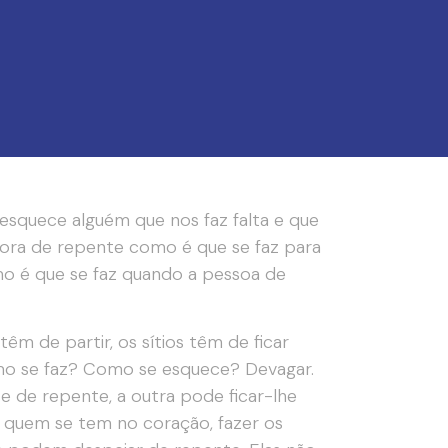
squece alguém que nos faz falta e que
bora de repente como é que se faz para
o é que se faz quando a pessoa de
m de partir, os sítios têm de ficar
mo se faz? Como se esquece? Devagar.
 de repente, a outra pode ficar-lhe
 quem se tem no coração, fazer os