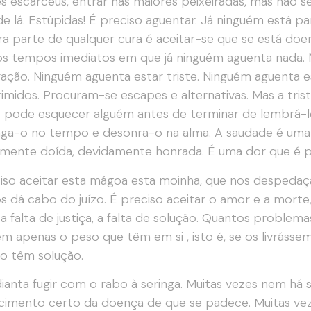
s escarcéus, entrar nas maiores peixeiradas, mas não 
e lá. Estúpidas! É preciso aguentar. Já ninguém está pa
ra parte de qualquer cura é aceitar-se que se está doen
s tempos imediatos em que já ninguém aguenta nada. 
ação. Ninguém aguenta estar triste. Ninguém aguenta 
midos. Procuram-se escapes e alternativas. Mas a tris
 pode esquecer alguém antes de terminar de lembrá-lo
ga-o no tempo e desonra-o na alma. A saudade é uma
mente doída, devidamente honrada. É uma dor que é prec
iso aceitar esta mágoa esta moinha, que nos despeda
s dá cabo do juízo. É preciso aceitar o amor e a morte, 
, a falta de justiça, a falta de solução. Quantos prob
em apenas o peso que têm em si , isto é, se os livráss
o têm solução.
ianta fugir com o rabo à seringa. Muitas vezes nem há
imento certo da doença de que se padece. Muitas veze