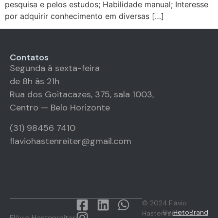
pesquisa e pelos estudos; Habilidade manual; Interesse
por adquirir conhecimento em diversas […]
Contatos
Segunda à sexta-feira
de 8h às 21h
Rua dos Goitacazes, 375, sala 1003,
Centro — Belo Horizonte
(31) 98456 7410
flaviohastenreiter@gmail.com
© 2024 Flávio
By
HetoBrand
Hastenreiter
Flávio Hastenreiter