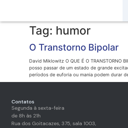
Tag:
humor
O Transtorno Bipolar
David Miklowitz O QUE É O TRANSTORNO BIPOL
posso passar de um estado de grande excitaç
períodos de euforia ou mania podem durar d
Contatos
Segunda à sexta-feira
de 8h às 21h
Rua dos Goitacazes, 375, sala 1003,