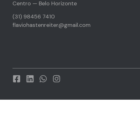
Centro — Belo Horizonte
(31) 98456 7410
flaviohastenreiter@gmail.com