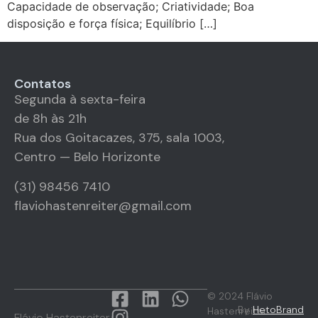
Capacidade de observação; Criatividade; Boa
disposição e força física; Equilíbrio […]
Contatos
Segunda à sexta-feira
de 8h às 21h
Rua dos Goitacazes, 375, sala 1003,
Centro — Belo Horizonte
(31) 98456 7410
flaviohastenreiter@gmail.com
© 2024 Flávio
By
HetoBrand
Hastenreiter
Flávio Hastenreiter