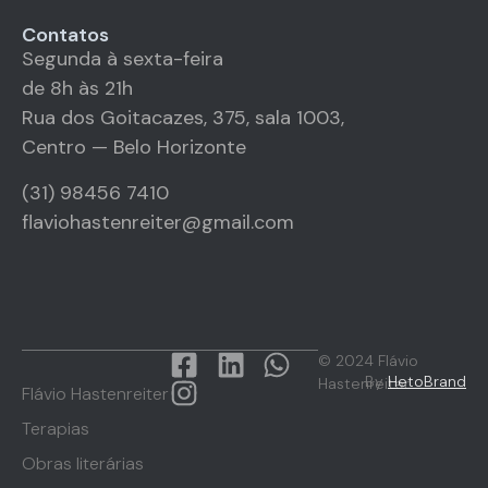
Contatos
Segunda à sexta-feira
de 8h às 21h
Rua dos Goitacazes, 375, sala 1003,
Centro — Belo Horizonte
(31) 98456 7410
flaviohastenreiter@gmail.com
© 2024 Flávio
By
HetoBrand
Hastenreiter
Flávio Hastenreiter
Terapias
Obras literárias