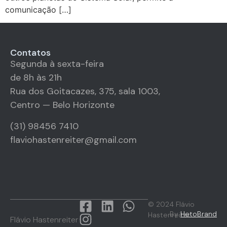
comunicação […]
Contatos
Segunda à sexta-feira
de 8h às 21h
Rua dos Goitacazes, 375, sala 1003,
Centro — Belo Horizonte
(31) 98456 7410
flaviohastenreiter@gmail.com
© 2024 Flávio
By
HetoBrand
Hastenreiter
Flávio Hastenreiter