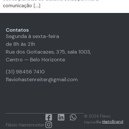
comunicação […]
Contatos
Segunda à sexta-feira
de 8h às 21h
Rua dos Goitacazes, 375, sala 1003,
Centro — Belo Horizonte
(31) 98456 7410
flaviohastenreiter@gmail.com
© 2024 Flávio
By
HetoBrand
Hastenreiter
Flávio Hastenreiter