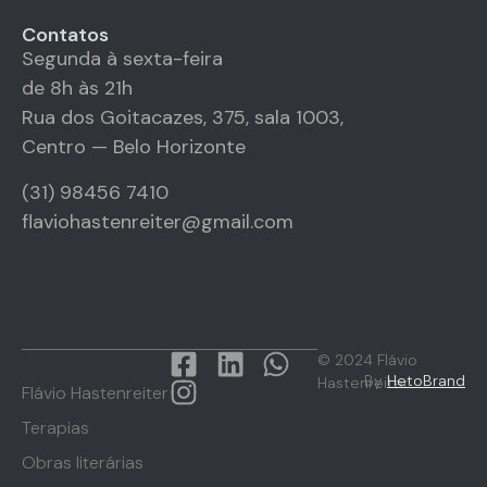
Contatos
Segunda à sexta-feira
de 8h às 21h
Rua dos Goitacazes, 375, sala 1003,
Centro — Belo Horizonte
(31) 98456 7410
flaviohastenreiter@gmail.com
© 2024 Flávio
By
HetoBrand
Hastenreiter
Flávio Hastenreiter
Terapias
Obras literárias