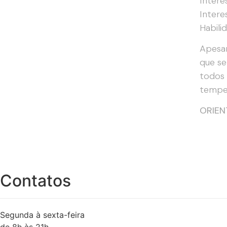
Intere
Intere
Habili
Apesar
que se
todos 
temper
ORIEN
Contatos
Segunda à sexta-feira
de 8h às 21h