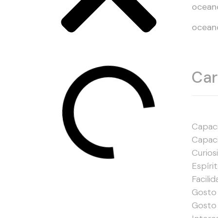
oceano
oceano
Car
Capac
Capac
Curios
Espíri
Facili
Gosto 
Gosto 