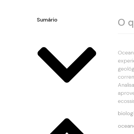
Sumário
O q
Oceanó
experi
geológ
corren
Analis
aprove
ecossi
biolog
oceano