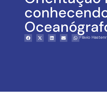
conhecendo 
Oceanógraf
Flávio Hastenr