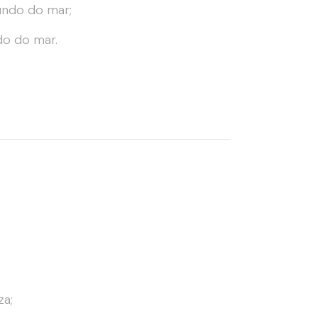
undo do mar;
do do mar.
za;